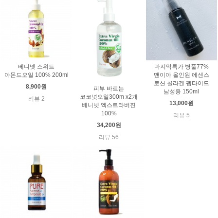
베니넷 스위트
마지막특가 병풀77%
아몬드오일 100% 200ml
맨이아 올인원 에센스
로션 콜라겐 펩타이드
8,900원
피부 바르는
남성용 150ml
코코넛오일300m x2개
리뷰 2
13,000원
베니넷 엑스트라버진
100%
리뷰 5
34,200원
리뷰 56