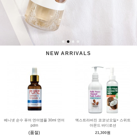
NEW ARRIVALS
베니넷 순수 퓨어 연어앰플 30ml 연어
엑스트라버진 코코넛오일+ 스위트
pdrn
아몬드 바디로션
(품절)
21,300원