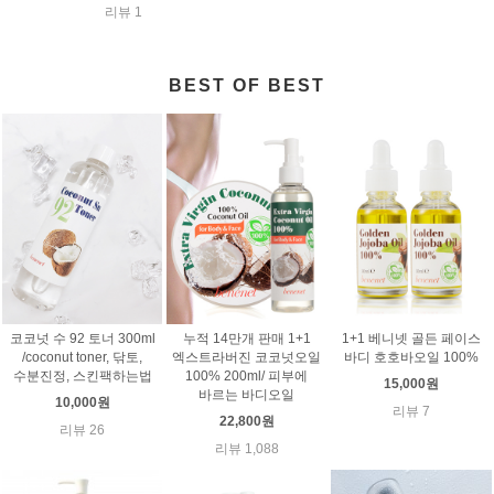
리뷰 1
BEST OF BEST
코코넛 수 92 토너 300ml
누적 14만개 판매 1+1
1+1 베니넷 골든 페이스
/coconut toner, 닦토,
엑스트라버진 코코넛오일
바디 호호바오일 100%
수분진정, 스킨팩하는법
100% 200ml/ 피부에
15,000원
바르는 바디오일
10,000원
리뷰 7
22,800원
리뷰 26
리뷰 1,088