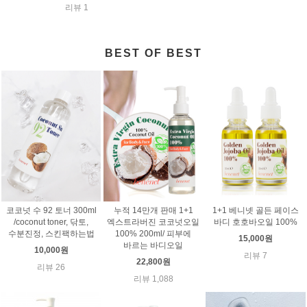
리뷰 1
BEST OF BEST
코코넛 수 92 토너 300ml
누적 14만개 판매 1+1
1+1 베니넷 골든 페이스
/coconut toner, 닦토,
엑스트라버진 코코넛오일
바디 호호바오일 100%
수분진정, 스킨팩하는법
100% 200ml/ 피부에
15,000원
바르는 바디오일
10,000원
리뷰 7
22,800원
리뷰 26
리뷰 1,088