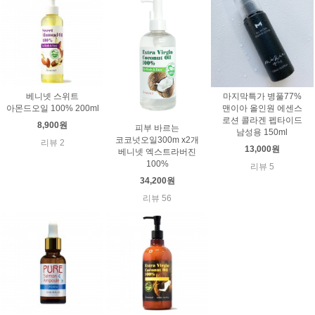
베니넷 스위트
마지막특가 병풀77%
아몬드오일 100% 200ml
맨이아 올인원 에센스
로션 콜라겐 펩타이드
8,900원
피부 바르는
남성용 150ml
코코넛오일300m x2개
리뷰 2
13,000원
베니넷 엑스트라버진
100%
리뷰 5
34,200원
리뷰 56