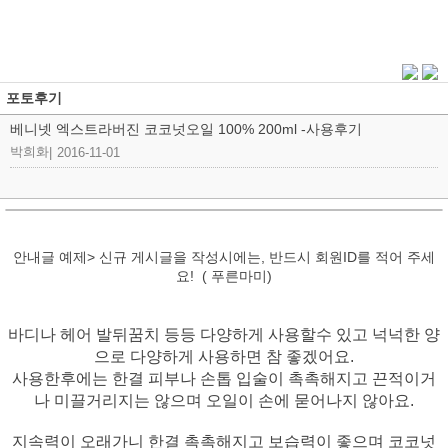
포토후기
베니넷 엑스트라버진 코코넛오일 100% 200ml -사용후기
박희화
|
2016-11-01
안내글 예제> 신규 게시글을 작성시에는, 반드시 회원ID를 적어 주세
요! ( 푸른마미)
바디나 헤어 발뒤꿈치 등등 다양하게 사용할수 있고 넉넉한 양
으로 다양하게 사용하면 참 좋겠어요.
사용한후에는 한결 피부나 손톱 입술이 촉촉해지고 끈적이거
나 미끌거리지는 않으며 오일이 손에 묻어나지 않아요.
지속력이 오래가니 한결 촉촉해지고 보습력이 좋으며 코코넛