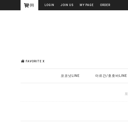
(
0
)
LOGIN
JOIN US
MY PAGE
ORDER
FAVORITE X
코코넛LINE
아르간/호호바LINE
포