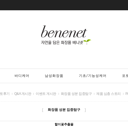
바디케어
남성화장품
기초/기능성케어
포
토후기
Q&A 게시판
이벤트 게시판
화장품 성분 집중탐구
제품 심층 스토리
F
[
]
화장품 성분 집중탐구
할미꽃추출물