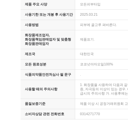
제품 주요 사양
모든피부타입
사용기한 또는 개봉 후 사용기간
2025.03.21
사용방법
피부에 골고루 펴바른다.
화장품제조업자,
화장품책임판매업자 및 맞춤형
제품표기.
화장품판매업자
제조국
대한민국
모든 원료성분
코코넛야자오일100%
식품의약품안전처심사 필 문구
.
1. 화장품을 사용하여 다음과 같
사용할 때의 주의사항
증, 자극등의 이상이 있는 경우.
급시의 주의사항 가. 사용후에는 
품질보증기준
제품 이상 시 공정거래위원회 
소비자상담 관련 전화번호
0314271770