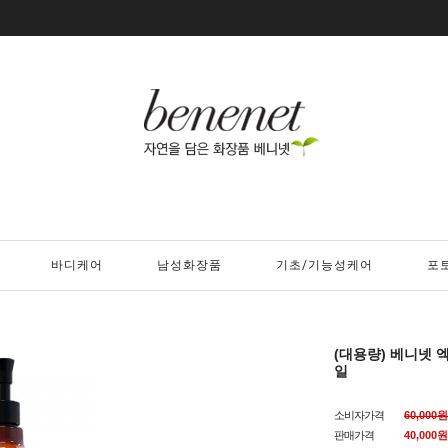
바디케어
남성화장품
기초/기능성케어
포
(대용량) 베니넷 
일
소비자가격
60,000원
판매가격
40,000
원