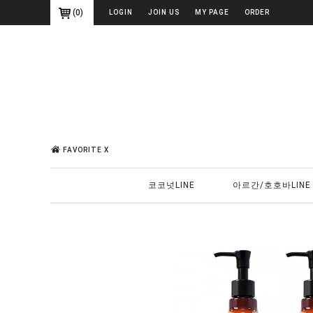
(
0
)
LOGIN
JOIN US
MY PAGE
ORDER
FAVORITE X
코코넛LINE
아르간/호호바LINE