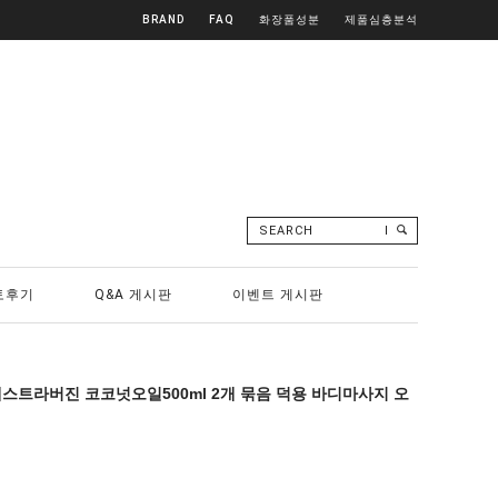
BRAND
FAQ
화장품성분
제품심층분석
SEARCH
토후기
Q&A 게시판
이벤트 게시판
엑스트라버진 코코넛오일500ml 2개 묶음 덕용 바디마사지 오