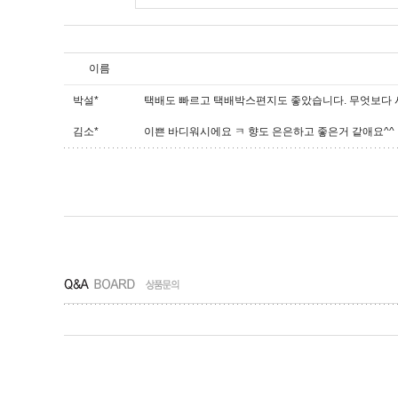
이름
박설*
택배도 빠르고 택배박스편지도 좋았습니다. 무엇보다 샤
김소*
이쁜 바디워시에요 ㅋ 향도 은은하고 좋은거 같애요^^