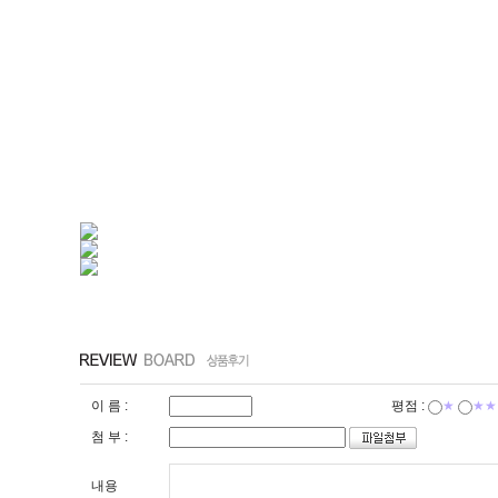
이 름 :
평점 :
★
★★
첨 부 :
내용