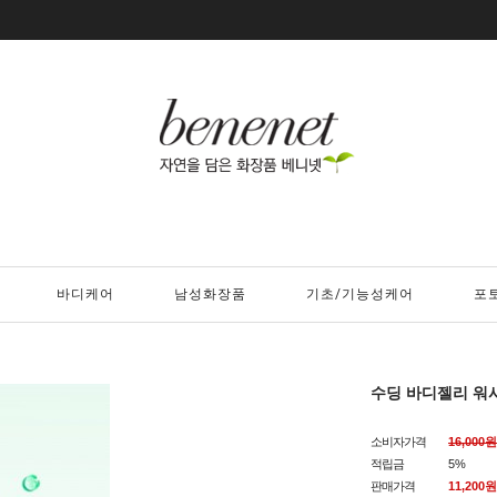
바디케어
남성화장품
기초/기능성케어
포
수딩 바디젤리 워시
소비자가격
16,000원
적립금
5%
판매가격
11,200
원