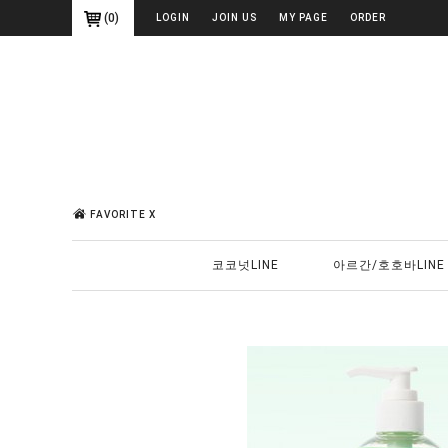
(
0
)
LOGIN
JOIN US
MY PAGE
ORDER
FAVORITE X
코코넛LINE
아르간/호호바LINE