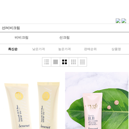
선/비비크림
비비크림
선크림
최신순
낮은가격
높은가격
판매순위
상품명