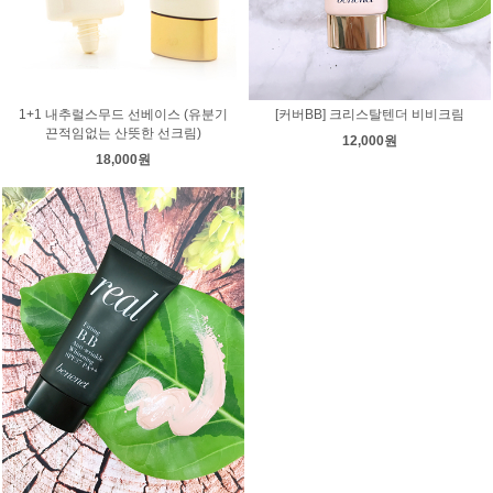
1+1 내추럴스무드 선베이스 (유분기
[커버BB] 크리스탈텐더 비비크림
끈적임없는 산뜻한 선크림)
12,000원
18,000원